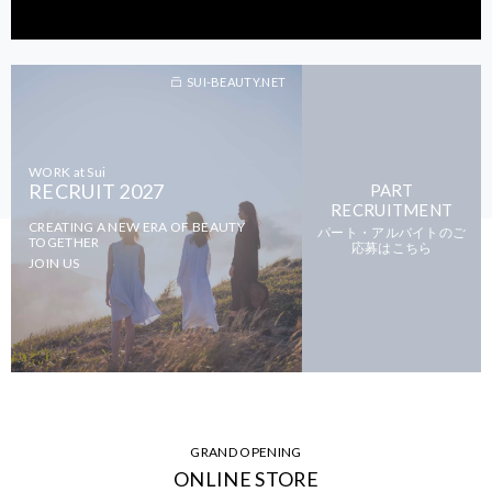
SUI-BEAUTY.NET
WORK at Sui
RECRUIT 2027
PART
RECRUITMENT
CREATING A NEW ERA OF BEAUTY
パート・アルバイトのご
TOGETHER
応募はこちら
JOIN US
GRAND OPENING
ONLINE STORE