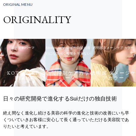
ORIGINAL MENU
ORIGINALITY
コテマキパーマ
Always be young 〜白髪の進
透明感ダメージケアカラー
行になるべく影響を与えない
カラー剤
KOTEMAKI
白髪抑制ケアカラ
透明感 ダメージケ
PERM
ー
アカラー
日々の研究開発で進化するSuiだけの独自技術
絶え間なく進化し続ける美容の科学の進化と技術の改善にいち早
くついていきお客様に安心して長く通っていただける美容院であ
りたいと考えています。