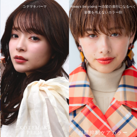
コテマキパーマ
Always be young 〜白髪の進行になるべく
影響を与えないカラー剤
KOTEMAKI
PERM
白髪抑制ケアカラー