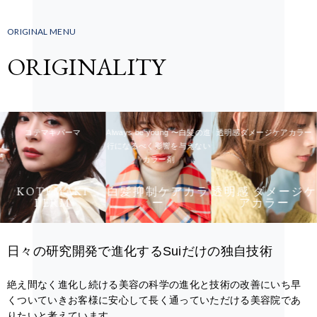
ORIGINAL MENU
ORIGINALITY
コテマキパーマ
Always be young 〜白髪の進
透明感ダメージケアカラー
行になるべく影響を与えない
カラー剤
KOTEMAKI
白髪抑制ケアカラ
透明感 ダメージケ
PERM
ー
アカラー
日々の研究開発で進化するSuiだけの独自技術
絶え間なく進化し続ける美容の科学の進化と技術の改善にいち早
くついていきお客様に安心して長く通っていただける美容院であ
りたいと考えています。