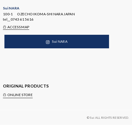
Sui NARA
100-1 OZECHO IKOMA-SHI NARA JAPAN
tel__
0743 61 5616
ACCESS MAP
Sui NARA
ORIGINAL PRODUCTS
ONLINE STORE
© Sui ALL RIGHTS RESERVED.