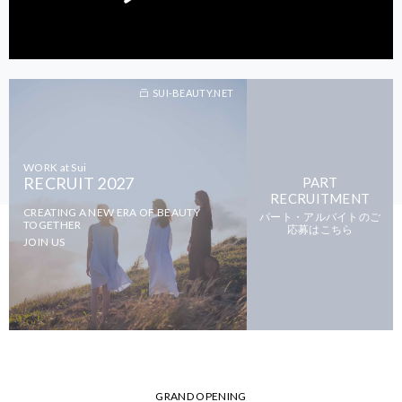
SUI-BEAUTY.NET
WORK at Sui
RECRUIT 2027
PART
RECRUITMENT
CREATING A NEW ERA OF BEAUTY
パート・アルバイトのご
TOGETHER
応募はこちら
JOIN US
GRAND OPENING