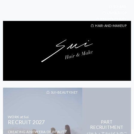
SUI-LAB
OMOI.SHOP
BEAUTY-TRAVEL
BEAUTY-TRAVEL
HAIR-AND-MAKEUP
SUI-BEAUTY.NET
WORK at Sui
RECRUIT 2027
PART
RECRUITMENT
CREATING A NEW ERA OF BEAUTY
パート・アルバイトのご