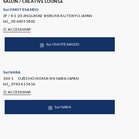
SALON / CREATIVE LOUNGE
Sui OMOTESANDO
3F / 4-1-20 JINGUMAE SHIBUYA-KU TOKYO JAPAN
tel__
03 6455 5802
ACCESS MAP
Sui OMOTESANDO
Sui NARA
100-1 OZECHO IKOMA-SHI NARA JAPAN
tel__
0743 61 5616
ACCESS MAP
Sui NARA