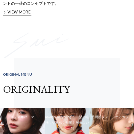
ントの一番のコンセプトです。
ORIGINA
VIEW MORE
MENU
ORIGINAL MENU
ORIGINALITY
コテマキパーマ
Always be young 〜白髪の進
透明感ダメージケアカラー
行になるべく影響を与えない
カラー剤