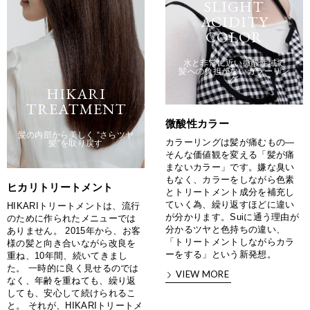
SLIGHT
ACIDITY
COLOR
水と非常に近い微酸性域で
髪への負担がないカラーリン
グ
HIKARI
TREATMENT
微酸性カラー
髪の内部から美しく “さらツヤ
カラーリングは髪が痛むもの—
髪”を取り戻す
そんな価値観を変える「髪が痛
まないカラー」です。嫌な臭い
もなく、カラーをしながら色素
ヒカリトリートメント
とトリートメント成分を補充し
ていく為、繰り返すほどに違い
HIKARIトリートメントは、流行
が分かります。Suiに通う理由が
のために作られたメニューでは
分かるツヤと色持ちの違い、
ありません。 2015年から、お客
「トリートメントしながらカラ
様の髪と向き合いながら改良を
ーをする」という新発想。
重ね、10年間、続いてきまし
た。 一時的に良く見せるのでは
VIEW MORE
なく、年齢を重ねても、繰り返
しても、安心して続けられるこ
と。 それが、HIKARIトリートメ