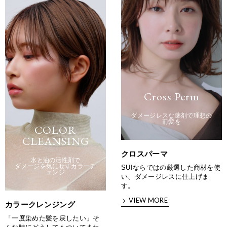
Cross Perm
ダメージレスな薬剤で理想の
前髪を
COLOR
CLEANSING
クロスパーマ
水と油の活性剤で
ダメージを気にせずカラーチ
SUIならではの厳選した商材を使
ェンジ
い、ダメージレスに仕上げま
す。
VIEW MORE
カラークレンジング
「一度染めた髪を戻したい」そ