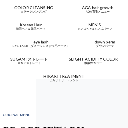
COLOR
CLEANSING
AGA hair growth
カラークレンジング
AGA育毛メニュー
Korean Hair
MEN'S
韓国ヘア＆韓国パーマ
メンズヘア&メンズパーマ
eye lash
down perm
EYE LASH（ダメージレスまつ毛パーマ）
ダウンパーマ
SUGAMI ストレート
SLIGHT ACIDITY
COLOR
スガミストレート
微酸性カラー
HIKARI
TREATMENT
ヒカリトリートメント
ORIGINAL MENU