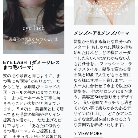
「爽やかさとアンニュイさ
を」骨格を矯正するカットと
パーマ Suiが創る人生を豊
かにするMen's Hair
eye lash
メンズヘア&メンズパーマ
美容師の視点からつくる、ま
髪型から始まる新たな自分への
つ毛パーマ。
スタート おしゃれに興味を持ち
始めたけれど、どの様にオーダ
ーしたらいいのかわからない方
EYE LASH（ダメージレス
もお任せを。 ファッション、ラ
まつ毛パーマ）
イフスタイル、髪型で変わる雰
囲気と印象で人生がもっと豊に
髪の毛や頭皮と同じように、ま
なる様にサポート致します。 一
つ毛にも“素材”があります。 だ
人一人に合わせて今まで以上の
からこそ、薬剤選び・ロッドの
髪型を。 他のサロンとはまた違
形・カールの強さにまでこだわ
う、美容室Suiが創り出すデザイ
り、まつ毛一本一本と丁寧に向
ン。 良い意味でキッチリし過ぎ
き合うことが大切だと考えてい
ていない事で柔らかさのあるデ
ます。 Suiでは、美容師として培
ザインに仕上げ、 どこかアンニ
ってきた毛髪の知識やデザイン
ュイな空気感を感じさせるよう
提案力を活かし、 ただ上げるだ
な雰囲気を表現いたします。
けではない、「あなたに似合う
まつ毛パーマ」をご提案しま
VIEW MORE
す。 ナチュラルだけど印象に残