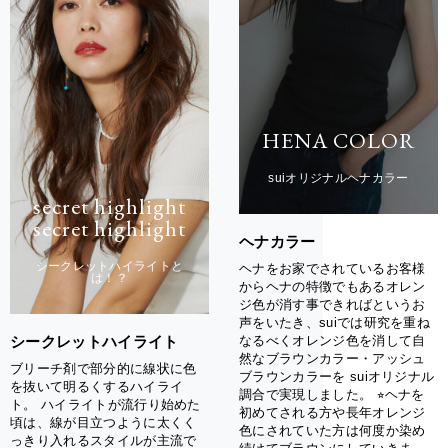
HENA COLOR
suiオリジナルヘナカラー
secret highlight
secret highlight
ヘナカラー
シークレットハイライトと
ヘナをお家でされているお客様
は！？
からヘナの特徴でもあるオレン
ジ色が消す事できればというお
声をいたき、suiでは研究を重ね
シークレットハイライト
なるべくオレンジ色を消して自
然なブラウンカラー・アッシュ
ブリーチ剤で部分的に線状に色
ブラウンカラーを suiオリジナル
を抜いて明るくするハイライ
調合で実現しました。 ⭐︎ヘナを
ト。 ハイライトが流行り始めた
初めてされる方や長年オレンジ
頃は、線が目立つように太くく
色にされていた方は何度か染め
っきり入れるスタイルが主流で