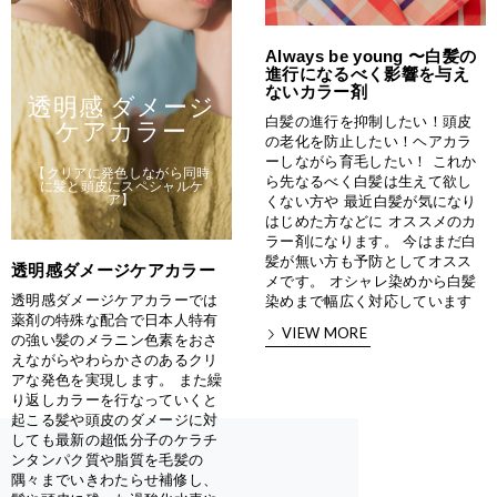
Always be young 〜白髪の
進行になるべく影響を与え
ないカラー剤
透明感 ダメージ
白髪の進行を抑制したい！頭皮
ケアカラー
の老化を防止したい！ヘアカラ
ーしながら育毛したい！ これか
【クリアに発色しながら同時
ら先なるべく白髪は生えて欲し
に髪と頭皮にスペシャルケ
ア】
くない方や 最近白髪が気になり
はじめた方などに オススメのカ
ラー剤になります。 今はまだ白
髪が無い方も予防としてオスス
透明感ダメージケアカラー
メです。 オシャレ染めから白髪
透明感ダメージケアカラーでは
染めまで幅広く対応しています
薬剤の特殊な配合で日本人特有
VIEW MORE
の強い髪のメラニン色素をおさ
えながらやわらかさのあるクリ
アな発色を実現します。 また繰
り返しカラーを行なっていくと
起こる髪や頭皮のダメージに対
しても最新の超低分子のケラチ
ンタンパク質や脂質を毛髪の
隅々までいきわたらせ補修し、