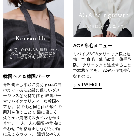
AGA hair growth
ヘアサロン×クリニック
Korean Hair
AGA育毛メニュー
suiでしか作れない質感 根元
の立ち上がりと毛先に動き
リバイブAGAクリニック樣と連
を 理想を叶える韓国パーマ
携して 育毛、薄毛改善、薄手予
防。 クリニックと連携すること
で本格ケアを。 AGAケアを身近
韓国ヘア＆韓国パーマ
なものに。
骨格矯正し小顔に見えるsui独自
VIEW MORE
のカット技法と髪に優しいダメ
ージレスな商材で作る 韓国パー
マでハイクオリティーな韓国ヘ
アを。 髪の毛と同じphの酸性の
薬剤を使うことで 髪に優しく、
柔らかい質感でスタイルを作り
ます。 一人一人の髪質や骨格に
合わせて骨格矯正しながら小顔
に見えるカット。 適切なやり方