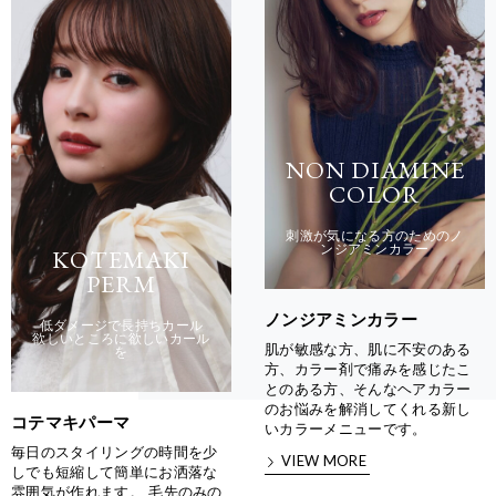
NON DIAMINE
COLOR
刺激が気になる方のためのノ
ンジアミンカラー
KOTEMAKI
PERM
ノンジアミンカラー
低ダメージで長持ちカール
欲しいところに欲しいカール
肌が敏感な方、肌に不安のある
を
方、カラー剤で痛みを感じたこ
とのある方、そんなヘアカラー
のお悩みを解消してくれる新し
コテマキパーマ
いカラーメニューです。
毎日のスタイリングの時間を少
VIEW MORE
しでも短縮して簡単にお洒落な
雰囲気が作れます。 毛先のみの