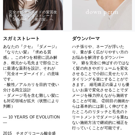
ート
down perm
完全オーダーメイドの髪質改
善ダメージレスストレート
SUGAMI…『素の髪』へ
ダウンパーマ
スガミストレート
ハチ張りや、ネープが浮いた
あなたの『クセ』『ダメージ』
り、量が多く広がりやすい方の
『なりたい髪』『求める質
お悩みを解消するダウンパー
感』。この4つを精密に読み解
マ。 癖を完全に伸ばすのではな
き、根元から毛先まで部位ごと
く髪の向きやボリュームを変化
に最適な薬剤を設計。それが
させることで小顔に見せたりス
「完全オーダーメイド」の意味
タイリングを楽にすることがで
です。
きます。 縮毛矯正の薬よりも優
・酸性／アルカリを目的で使い
しいお薬で変化させることでダ
分ける両立設計
メージを極力抑えながら施術す
・ダメージ毛を含む難しい髪に
ることが可能。 ②回目の施術か
も対応領域が拡大（状態により
らは基本的には新しく伸びてき
判断）
たところのリタッチと毛先のト
リートメントでダメージを重ね
— 10 YEARS OF EVOLUTION
ない施術方法で継続的に補正を
—
行っていくことが可能です。
2015 チオグリコール酸全盛