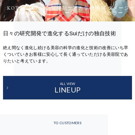
KOTEMAKI
白髪抑制ケアカラ
透明感 ダメージケ
PERM
ー
アカラー
日々の研究開発で進化するSuiだけの独自技術
絶え間なく進化し続ける美容の科学の進化と技術の改善にいち早
くついていきお客様に安心して長く通っていただける美容院であ
りたいと考えています。
ALL VIEW
LINEUP
TO CUSTOMERS