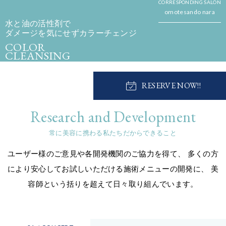
CORRESPONDING SALON
omotesando nara
水と油の活性剤で
ダメージを気にせずカラーチェンジ
COLOR
CLEANSING
カラークレンジング
RESERVE NOW!!
Research and Development
常に美容に携わる私たちだからできること
ユーザー様のご意見や各開発機関のご協力を得て、
多くの方
により安心してお試しいただける施術メニューの開発に、
美
容師という括りを超えて日々取り組んでいます。