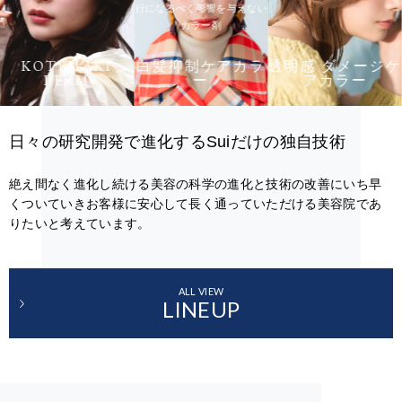
行になるべく影響を与えない
カラー剤
KOTEMAKI
白髪抑制ケアカラ
透明感 ダメージケ
PERM
ー
アカラー
日々の研究開発で進化するSuiだけの独自技術
絶え間なく進化し続ける美容の科学の進化と技術の改善にいち早
くついていきお客様に安心して長く通っていただける美容院であ
りたいと考えています。
ALL VIEW
LINEUP