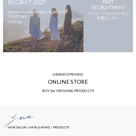
RECRUIT 2027
PART
RECRUITMENT
CREATING A NEW ERA OF BEAUTY
パート・アルバイトのご
TOGETHER
応募はこちら
JOIN US
GRAND OPENING
ONLINE STORE
BUY Sui ORIGINAL PRODUCTS
HAIR SALON / HAIR & MAKE / PRODUCTS