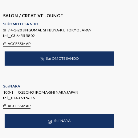
SALON / CREATIVE LOUNGE
Sui OMOTESANDO
3F / 4-1-20 JINGUMAE SHIBUYA-KU TOKYO JAPAN
tel__
03 6455 5802
ACCESS MAP
Sui OMOTESANDO
Sui NARA
100-1 OZECHO IKOMA-SHI NARA JAPAN
tel__
0743 61 5616
ACCESS MAP
Sui NARA