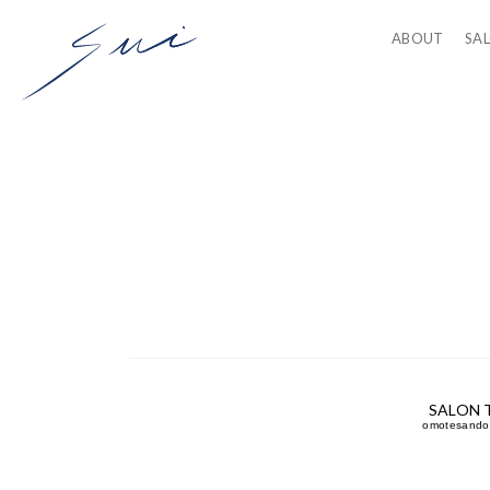
ABOUT
SA
SALON 
omotesan