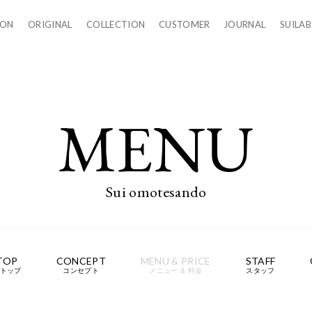
LON
ORIGINAL
COLLECTION
CUSTOMER
JOURNAL
SUILAB
MENU
Sui omotesando
TOP
CONCEPT
MENU & PRICE
STAFF
doトップ
コンセプト
メニュー & 料金
スタッフ