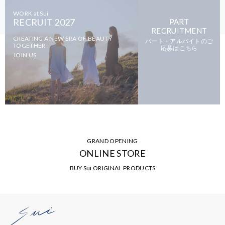
WORK at Sui
RECRUIT 2027
PART
RECRUITMENT
CREATING A NEW ERA OF BEAUTY
パート・アルバイトのご
TOGETHER
応募はこちら
JOIN US
GRAND OPENING
ONLINE STORE
BUY Sui ORIGINAL PRODUCTS