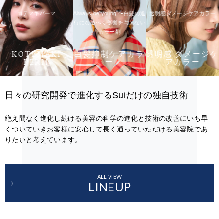
コテマキパーマ
Always be young 〜白髪の進
透明感ダメージケアカラー
行になるべく影響を与えない
カラー剤
KOTEMAKI
白髪抑制ケアカラ
透明感 ダメージケ
PERM
ー
アカラー
日々の研究開発で進化するSuiだけの独自技術
絶え間なく進化し続ける美容の科学の進化と技術の改善にいち早
くついていきお客様に安心して長く通っていただける美容院であ
りたいと考えています。
ALL VIEW
LINEUP