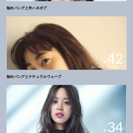
短めバングと外ハネボブ
COLLECTION
HAIR CATALOG
42
#
Sui HAIR COLLECTION
短めバングとナチュラルウェーブ
34
#