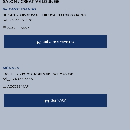
SALON / CREATIVE LOUNGE
Sui OMOTESANDO
3F / 4-1-20 JINGUMAE SHIBUYA-KU TOKYO JAPAN
tel__
03 6455 5802
ACCESS MAP
Sui OMOTESANDO
Sui NARA
100-1 OZECHO IKOMA-SHI NARA JAPAN
tel__
0743 61 5616
ACCESS MAP
Sui NARA