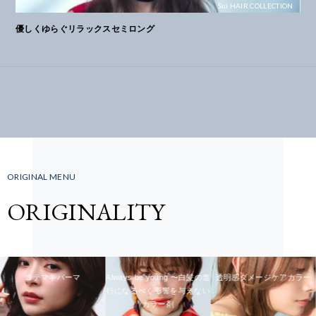
Sui HAIR COLLECTION
優しくゆらぐリラックスセミロング
ORIGINAL MENU
ORIGINALITY
コテマキパーマ
Always be young 〜白髪の進
透明感ダメージケアカラー
行になるべく影響を与えない
カラー剤