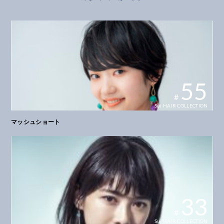
55
#
Sui HAIR COLLECTION
マッシュショート
33
#
Sui HAIR COLLECTION