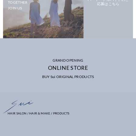
TOGETHER
応募はこちら
JOIN US
GRAND OPENING
ONLINE STORE
BUY Sui ORIGINAL PRODUCTS
HAIR SALON / HAIR & MAKE / PRODUCTS