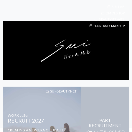
SUI-LAB
OMOI.SHOP
BEAUTY-TRAVEL
BEAUTY-TRAVEL
HAIR-AND-MAKEUP
SUI-BEAUTY.NET
WORK at Sui
RECRUIT 2027
PART
RECRUITMENT
CREATING A NEW ERA OF BEAUTY
パート・アルバイトのご