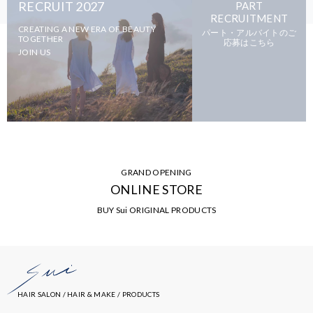
RECRUIT 2027
PART
RECRUITMENT
CREATING A NEW ERA OF BEAUTY
パート・アルバイトのご
TOGETHER
応募はこちら
JOIN US
GRAND OPENING
ONLINE STORE
BUY Sui ORIGINAL PRODUCTS
HAIR SALON / HAIR & MAKE / PRODUCTS