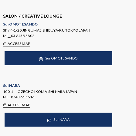
SALON / CREATIVE LOUNGE
Sui OMOTESANDO
3F / 4-1-20 JINGUMAE SHIBUYA-KU TOKYO JAPAN
tel__
03 6455 5802
ACCESS MAP
Sui OMOTESANDO
Sui NARA
100-1 OZECHO IKOMA-SHI NARA JAPAN
tel__
0743 61 5616
ACCESS MAP
Sui NARA