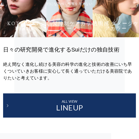
行になるべく影響を与えない
カラー剤
KOTEMAKI
白髪抑制ケアカラ
透明感 ダメージケ
PERM
ー
アカラー
日々の研究開発で進化するSuiだけの独自技術
絶え間なく進化し続ける美容の科学の進化と技術の改善にいち早
くついていきお客様に安心して長く通っていただける美容院であ
りたいと考えています。
ALL VIEW
LINEUP