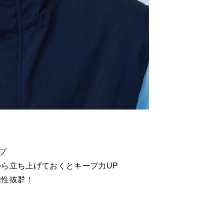
？
プ
ら立ち上げておくとキープ力UP
相性抜群！