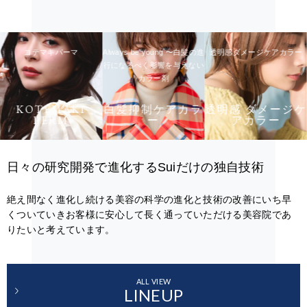
コテマキパーマ
Always be young 〜白髪の進
透明感ダメージケアカラー
行になるべく影響を与えない
カラー剤
KOTEMAKI
白髪抑制ケアカラ
透明感 ダメージケ
PERM
ー
アカラー
日々の研究開発で進化するSuiだけの独自技術
絶え間なく進化し続ける美容の科学の進化と技術の改善にいち早
くついていきお客様に安心して長く通っていただける美容院であ
りたいと考えています。
ALL VIEW
LINEUP