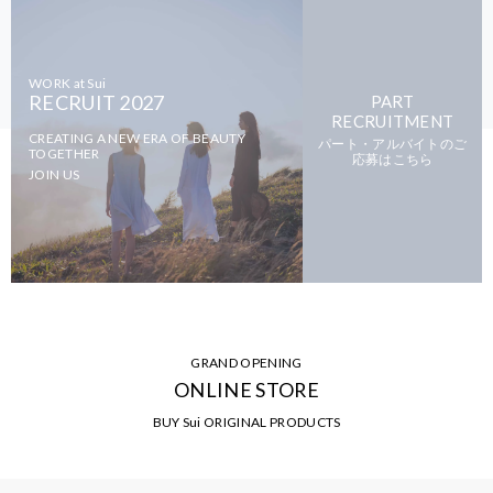
WORK at Sui
RECRUIT 2027
PART
RECRUITMENT
CREATING A NEW ERA OF BEAUTY
パート・アルバイトのご
TOGETHER
応募はこちら
JOIN US
GRAND OPENING
ONLINE STORE
BUY Sui ORIGINAL PRODUCTS