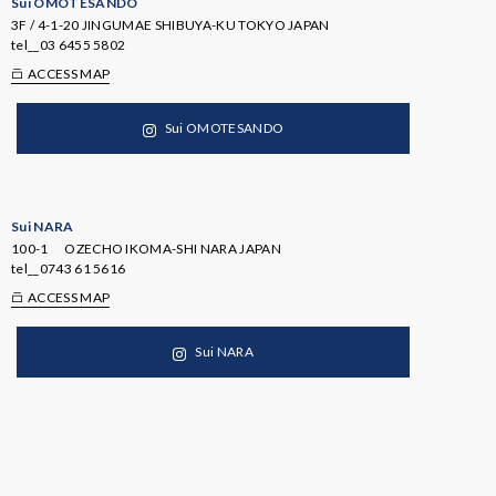
Sui OMOTESANDO
3F / 4-1-20 JINGUMAE SHIBUYA-KU TOKYO JAPAN
tel__
03 6455 5802
ACCESS MAP
Sui OMOTESANDO
Sui NARA
100-1 OZECHO IKOMA-SHI NARA JAPAN
tel__
0743 61 5616
ACCESS MAP
Sui NARA