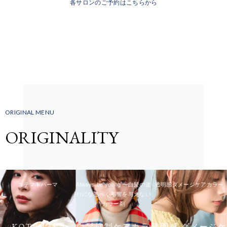
各サロンのご予約はこちらから
ORIGINAL MENU
ORIGINALITY
コテマキパーマ
Always be young 〜白髪の進
透明感ダメージケアカラー
行になるべく影響を与えない
カラー剤
KOTEMAKI
白髪抑制ケアカラ
透明感 ダメージケ