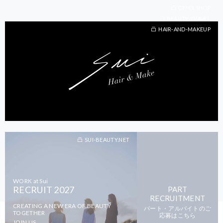
OMOI.SHOP
BEAUTY-TRAVEL
BEAUTY-TRAVEL
HAIR-AND-MAKEUP
SUI-BEAUTY.NET
WORK at Sui
RECRUIT 2027
PART
RECRUITMENT
CREATING A NEW ERA OF BEAUTY
パート・アルバイトのご
TOGETHER
応募はこちら
JOIN US