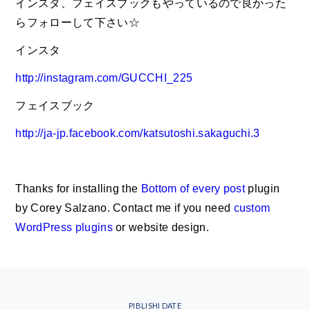
インスタ、フェイスブックもやっているので良かった
らフォローして下さい☆
インスタ
http://instagram.com/GUCCHI_225
フェイスブック
http://ja-jp.facebook.com/katsutoshi.sakaguchi.3
Thanks for installing the
Bottom of every post
plugin
by Corey Salzano. Contact me if you need
custom
WordPress plugins
or website design.
PIBLISHI DATE