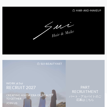
OMOI.SHOP
BEAUTY-TRAVEL
BEAUTY-TRAVEL
HAIR-AND-MAKEUP
SUI-BEAUTY.NET
WORK at Sui
RECRUIT 2027
PART
RECRUITMENT
CREATING A NEW ERA OF BEAUTY
パート・アルバイトのご
TOGETHER
応募はこちら
JOIN US