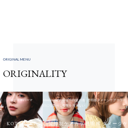
ORIGINAL MENU
ORIGINALITY
コテマキパーマ
Always be young 〜白髪の進
透明感ダメージケアカラー
行になるべく影響を与えない
カラー剤
KOTEMAKI
白髪抑制ケアカラ
透明感 ダメージケ