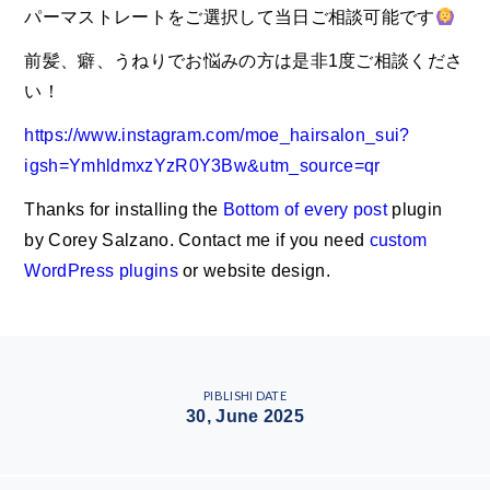
パーマストレートをご選択して当日ご相談可能です
前髪、癖、うねりでお悩みの方は是非1度ご相談くださ
い！
https://www.instagram.com/moe_hairsalon_sui?
igsh=YmhldmxzYzR0Y3Bw&utm_source=qr
Thanks for installing the
Bottom of every post
plugin
by Corey Salzano. Contact me if you need
custom
WordPress plugins
or website design.
PIBLISHI DATE
30, June 2025