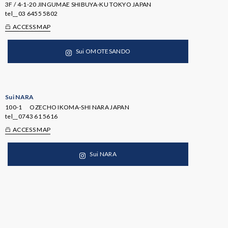
3F / 4-1-20 JINGUMAE SHIBUYA-KU TOKYO JAPAN
tel__
03 6455 5802
ACCESS MAP
Sui OMOTESANDO
Sui NARA
100-1 OZECHO IKOMA-SHI NARA JAPAN
tel__
0743 61 5616
ACCESS MAP
Sui NARA