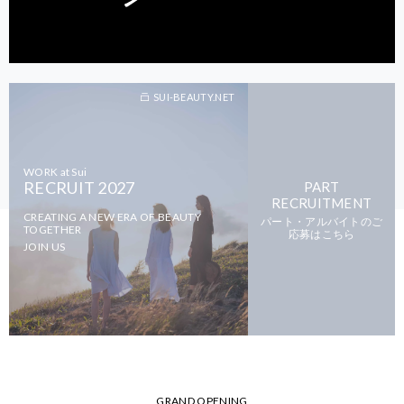
SUI-BEAUTY.NET
WORK at Sui
RECRUIT 2027
PART
RECRUITMENT
CREATING A NEW ERA OF BEAUTY
パート・アルバイトのご
TOGETHER
応募はこちら
JOIN US
GRAND OPENING