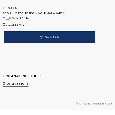
Sui NARA
100-1 OZECHO IKOMA-SHI NARA JAPAN
tel__
0743 61 5616
ACCESS MAP
Sui NARA
ORIGINAL PRODUCTS
ONLINE STORE
© Sui ALL RIGHTS RESERVED.