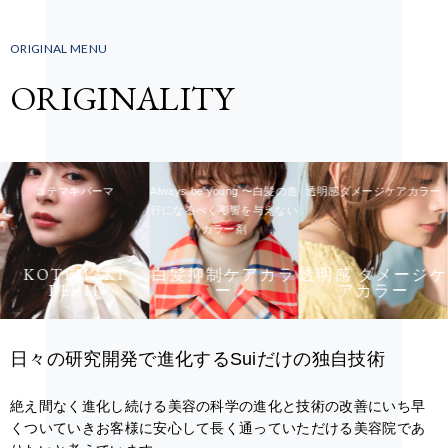
ORIGINAL MENU
ORIGINALITY
コテマキパーマ
Always be young 〜白髪の進
透明感ダメージケアカラー
行になるべく影響を与えない
カラー剤
KOTEMAKI
白髪抑制ケアカラ
透明感 ダメージケ
PERM
ー
アカラー
日々の研究開発で進化するSuiだけの独自技術
絶え間なく進化し続ける美容の科学の進化と技術の改善にいち早
くついていきお客様に安心して長く通っていただける美容院であ