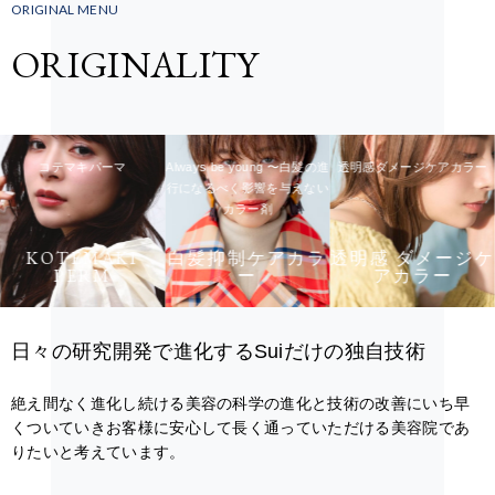
ORIGINAL MENU
ORIGINALITY
コテマキパーマ
Always be young 〜白髪の進
透明感ダメージケアカラー
行になるべく影響を与えない
カラー剤
KOTEMAKI
白髪抑制ケアカラ
透明感 ダメージケ
PERM
ー
アカラー
日々の研究開発で進化するSuiだけの独自技術
絶え間なく進化し続ける美容の科学の進化と技術の改善にいち早
くついていきお客様に安心して長く通っていただける美容院であ
りたいと考えています。