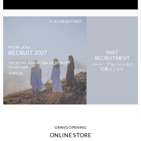
SUI-BEAUTY.NET
WORK at Sui
RECRUIT 2027
PART
RECRUITMENT
CREATING A NEW ERA OF BEAUTY
パート・アルバイトのご
TOGETHER
応募はこちら
JOIN US
GRAND OPENING
ONLINE STORE