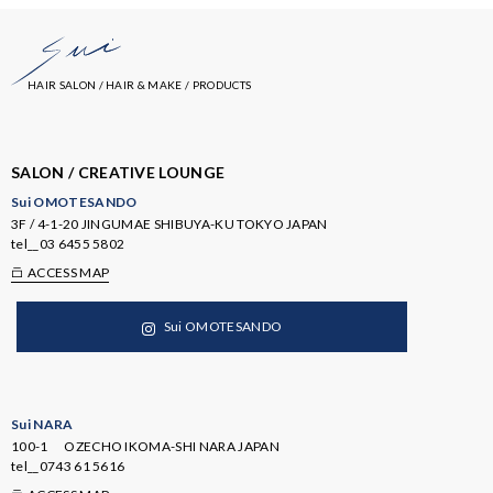
HAIR SALON / HAIR & MAKE / PRODUCTS
SALON / CREATIVE LOUNGE
Sui OMOTESANDO
3F / 4-1-20 JINGUMAE SHIBUYA-KU TOKYO JAPAN
tel__
03 6455 5802
ACCESS MAP
Sui OMOTESANDO
Sui NARA
100-1 OZECHO IKOMA-SHI NARA JAPAN
tel__
0743 61 5616