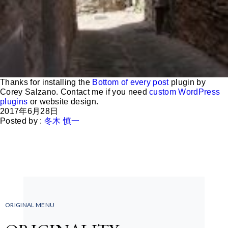
Thanks for installing the
Bottom of every post
plugin by
Corey Salzano. Contact me if you need
custom WordPress
plugins
or website design.
2017年6月28日
Posted by :
冬木 慎一
ORIGINAL MENU