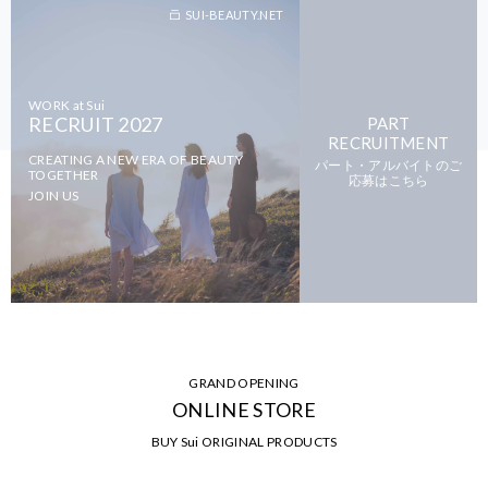
SUI-BEAUTY.NET
WORK at Sui
RECRUIT 2027
PART
RECRUITMENT
CREATING A NEW ERA OF BEAUTY
パート・アルバイトのご
TOGETHER
応募はこちら
JOIN US
GRAND OPENING
ONLINE STORE
BUY Sui ORIGINAL PRODUCTS