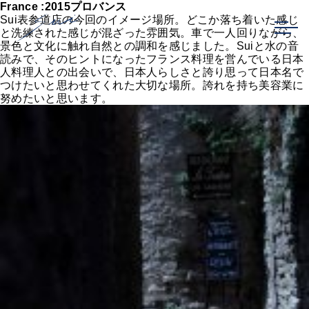
France :2015プロバンス
Sui表参道店の今回のイメージ場所。どこか落ち着いた感じ
と洗練された感じが混ざった雰囲気。車で一人回りながら、
景色と文化に触れ自然との調和を感じました。Suiと水の音
読みで、そのヒントになったフランス料理を営んでいる日本
人料理人との出会いで、日本人らしさと誇り思って日本名で
つけたいと思わせてくれた大切な場所。誇れを持ち美容業に
努めたいと思います。