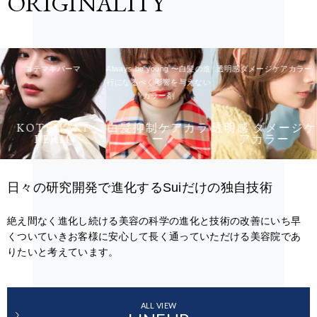
ORIGINALITY
コテマキパーマ
Always be young 〜白髪の進
透明感ダメージケアカラー
行になるべく影響を与えない
カラー剤
KOTEMAKI
白髪抑制ケアカラ
透明感 ダメージケ
PERM
ー
アカラー
日々の研究開発で進化するSuiだけの独自技術
絶え間なく進化し続ける美容の科学の進化と技術の改善にいち早
くついていきお客様に安心して長く通っていただける美容院であ
りたいと考えています。
ALL VIEW