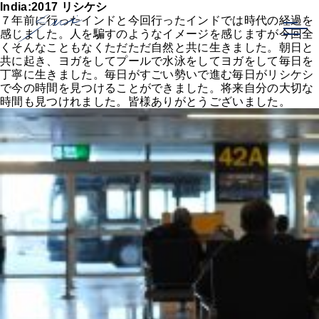
India:2017 リシケシ
７年前に行ったインドと今回行ったインドでは時代の経過を
感じました。人を騙すのようなイメージを感じますが今回全
くそんなこともなくただただ自然と共に生きました。朝日と
共に起き、ヨガをしてプールで水泳をしてヨガをして毎日を
丁寧に生きました。毎日がすごい勢いで進む毎日がリシケシ
で今の時間を見つけることができました。将来自分の大切な
時間も見つけれました。皆様ありがとうございました。