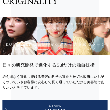
ORIGINALITY
Always be young 〜白髪の進
透明感ダメージケアカラー
ヘナカラー
行になるべく影響を与えない
カラー剤
白髪抑制ケアカラ
透明感 ダメージケ
ー
アカラー
HENA COLOR
日々の研究開発で進化するSuiだけの独自技術
絶え間なく進化し続ける美容の科学の進化と技術の改善にいち早
くついていきお客様に安心して長く通っていただける美容院であ
りたいと考えています。
ALL VIEW