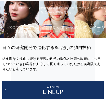
コテマキパーマ
Always be young 〜白髪の進
透明感ダメージケアカラー
行になるべく影響を与えない
カラー剤
KOTEMAKI
白髪抑制ケアカラ
透明感 ダメージケ
PERM
ー
アカラー
日々の研究開発で進化するSuiだけの独自技術
絶え間なく進化し続ける美容の科学の進化と技術の改善にいち早
くついていきお客様に安心して長く通っていただける美容院であ
りたいと考えています。
ALL VIEW
LINEUP