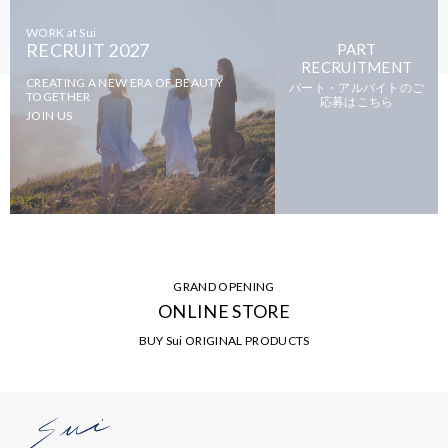
WORK at Sui
RECRUIT 2027
PART
RECRUITMENT
CREATING A NEW ERA OF BEAUTY
パート・アルバイトのご
TOGETHER
応募はこちら
JOIN US
GRAND OPENING
ONLINE STORE
BUY Sui ORIGINAL PRODUCTS