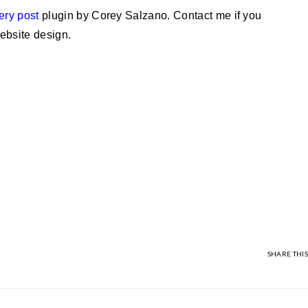
ery post
plugin by Corey Salzano. Contact me if you
ebsite design.
SHARE THIS