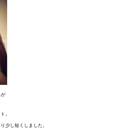
んが
ット。
より少し短くしました。