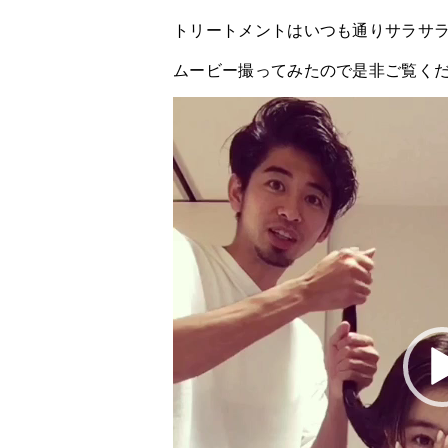
トリートメントはいつも通りサラサ
ムービー撮ってみたので是非ご覧くだ
動
画
プ
レ
ー
ヤ
ー