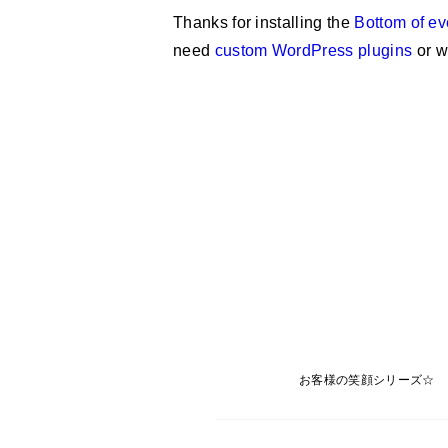
Thanks for installing the
Bottom of ev
need
custom WordPress plugins
or w
お客様の笑顔シリーズ☆