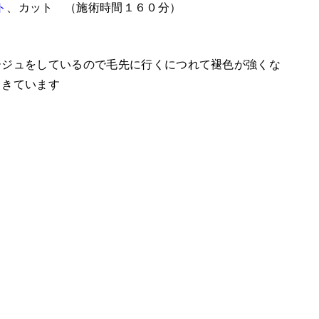
ト
、カット （施術時間１６０分）
ージュをしているので毛先に行くにつれて褪色が強くな
てきています