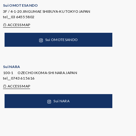
Sui OMOTESANDO
3F / 4-1-20 JINGUMAE SHIBUYA-KU TOKYO JAPAN
tel__
03 6455 5802
ACCESS MAP
Sui OMOTESANDO
Sui NARA
100-1 OZECHO IKOMA-SHI NARA JAPAN
tel__
0743 61 5616
ACCESS MAP
Sui NARA