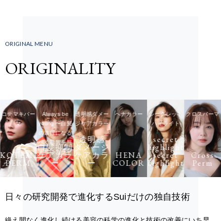
ORIGINAL MENU
ORIGINALITY
コテマキパー
Always be
透明感ダメー
ヘナカラー
シークレット
クロスパーマ
マ
young 〜白髪
ジケアカラー
ハイライト
の進行になる
透明感
secret
べく影響を与
白髪抑制
ダメージ
highlight
えないカラー
E
KOTEMAKI
ケアカラ
ケアカラ
HENA
secret
Cross
PERM
ー
ー
COLOR
highlight
Perm
剤
日々の研究開発で進化するSuiだけの独自技術
絶え間なく進化し続ける美容の科学の進化と技術の改善にいち早