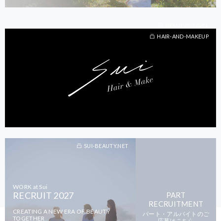
BEAUTY-TRAVEL
BEAUTY-TRAVEL
HAIR-AND-MAKEUP
SUI-BEAUTY.NET
WORK at Sui
RECRUIT 2027
PART
RECRUITMENT
CREATING A NEW ERA OF BEAUTY
パート・アルバイトのご
TOGETHER
応募はこちら