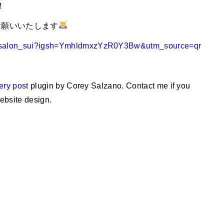
！
お願いいたします
irsalon_sui?igsh=YmhldmxzYzR0Y3Bw&utm_source=qr
ery post
plugin by Corey Salzano. Contact me if you
ebsite design.