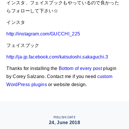
インスタ、フェイスブックもやっているので良かった
らフォローして下さい☆
インスタ
http://instagram.com/GUCCHI_225
フェイスブック
http://ja-jp.facebook.com/katsutoshi.sakaguchi.3
Thanks for installing the
Bottom of every post
plugin
by Corey Salzano. Contact me if you need
custom
WordPress plugins
or website design.
PIBLISHI DATE
24, June 2018