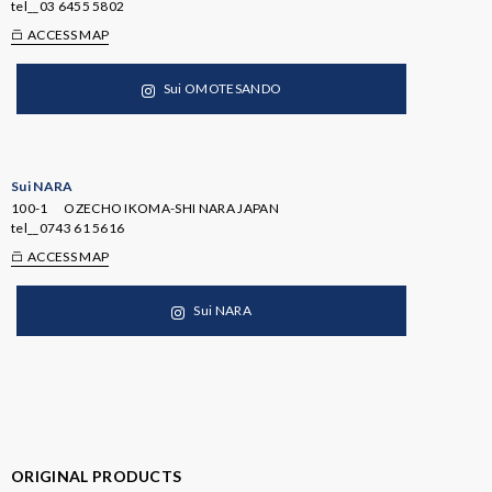
tel__
03 6455 5802
ACCESS MAP
Sui OMOTESANDO
Sui NARA
100-1 OZECHO IKOMA-SHI NARA JAPAN
tel__
0743 61 5616
ACCESS MAP
Sui NARA
ORIGINAL PRODUCTS