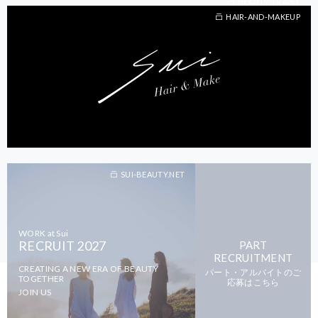
BEAUTY-TRAVEL
HAIR-AND-MAKEUP
SUI-BEAUTY.NET
WORK at Sui
RECRUIT 2027
PART
RECRUITMENT
CREATING A NEW ERA OF BEAUTY
パート・アルバイトのご
TOGETHER
応募はこちら
JOIN US