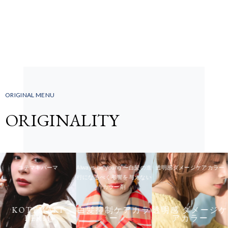
ORIGINAL MENU
ORIGINALITY
コテマキパーマ
Always be young 〜白髪の進
透明感ダメージケアカラー
行になるべく影響を与えない
カラー剤
KOTEMAKI
白髪抑制ケアカラ
透明感 ダメージケ
PERM
ー
アカラー