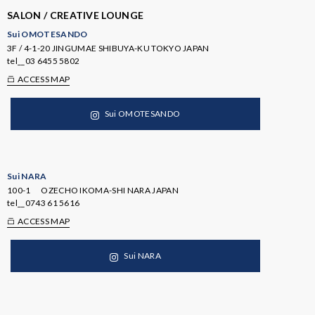
SALON / CREATIVE LOUNGE
Sui OMOTESANDO
3F / 4-1-20 JINGUMAE SHIBUYA-KU TOKYO JAPAN
tel__
03 6455 5802
ACCESS MAP
Sui OMOTESANDO
Sui NARA
100-1 OZECHO IKOMA-SHI NARA JAPAN
tel__
0743 61 5616
ACCESS MAP
Sui NARA