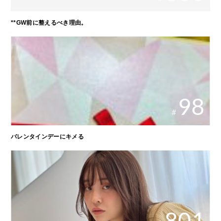
**GW前に整えるべき理由。
98
#
バレンタインデーにキメる
801