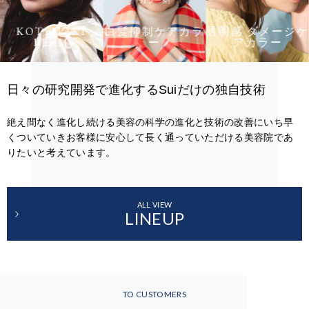
カラー剤
KOTEMAKI
白髪抑制ケアカラ
透明感 ダメージケ
PERM
ー
アカラー
日々の研究開発で進化するSuiだけの独自技術
絶え間なく進化し続ける美容の科学の進化と技術の改善にいち早
くついていきお客様に安心して長く通っていただける美容院であ
りたいと考えています。
ALL VIEW
LINEUP
TO CUSTOMERS