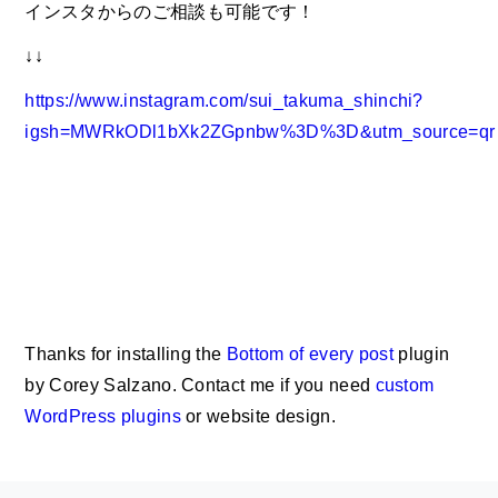
インスタからのご相談も可能です！
↓↓
https://www.instagram.com/sui_takuma_shinchi?
igsh=MWRkODl1bXk2ZGpnbw%3D%3D&utm_source=qr
Thanks for installing the
Bottom of every post
plugin
by Corey Salzano. Contact me if you need
custom
WordPress plugins
or website design.