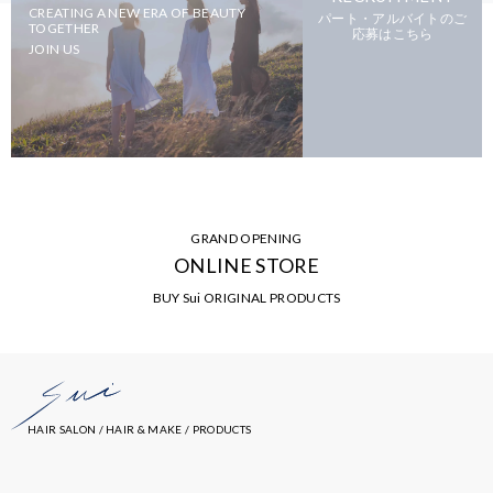
CREATING A NEW ERA OF BEAUTY
パート・アルバイトのご
TOGETHER
応募はこちら
JOIN US
GRAND OPENING
ONLINE STORE
BUY Sui ORIGINAL PRODUCTS
HAIR SALON / HAIR & MAKE / PRODUCTS