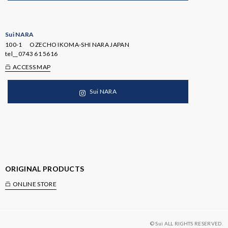
Sui NARA
100-1 OZECHO IKOMA-SHI NARA JAPAN
tel__
0743 61 5616
ACCESS MAP
Sui NARA
ORIGINAL PRODUCTS
ONLINE STORE
© Sui ALL RIGHTS RESERVED.