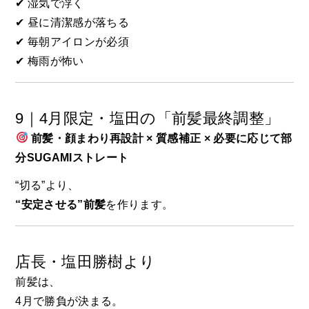
✔ 湿気で浮く
✔ 昼に清潔感が落ちる
✔ 毎朝アイロンが必須
✔ 梅雨が怖い
9｜4月限定・塩田の「前髪最終調整」
前髪・顔まわり再設計 × 質感補正 × 必要に応じて部
分SUGAMIストレート
“切る”より、
“安定させる”前髪
を作ります。
店長・塩田勝樹より
前髪は、
4月で勝負が決まる。