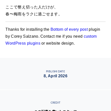
ここで整え切った人だけが、
春〜梅雨をラクに過ごせます。
Thanks for installing the
Bottom of every post
plugin
by Corey Salzano. Contact me if you need
custom
WordPress plugins
or website design.
PIBLISHI DATE
8, April 2026
CREDIT