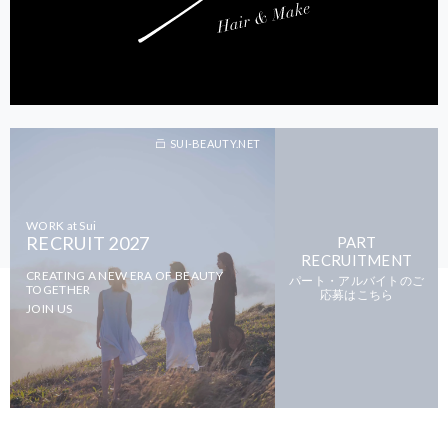
SUI-BEAUTY.NET
WORK at Sui
RECRUIT 2027
PART
RECRUITMENT
CREATING A NEW ERA OF BEAUTY
パート・アルバイトのご
TOGETHER
応募はこちら
JOIN US