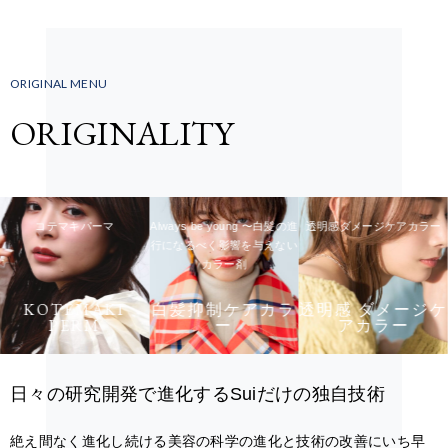
ORIGINAL MENU
ORIGINALITY
コテマキパーマ
Always be young 〜白髪の進
透明感ダメージケアカラー
行になるべく影響を与えない
カラー剤
KOTEMAKI
白髪抑制ケアカラ
透明感 ダメージケ
PERM
ー
アカラー
日々の研究開発で進化するSuiだけの独自技術
絶え間なく進化し続ける美容の科学の進化と技術の改善にいち早