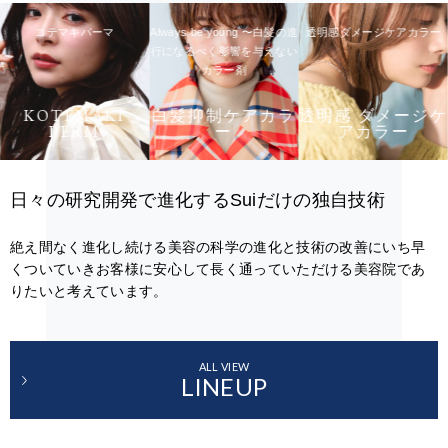
コテマキパーマ
Always be young 〜白髪の進
透明感ダメージケアカラー
行になるべく影響を与えない
カラー剤
KOTEMAKI
白髪抑制ケアカラ
透明感 ダメージケ
PERM
ー
アカラー
日々の研究開発で進化するSuiだけの独自技術
絶え間なく進化し続ける美容の科学の進化と技術の改善にいち早
くついていきお客様に安心して長く通っていただける美容院であ
りたいと考えています。
ALL VIEW
LINEUP