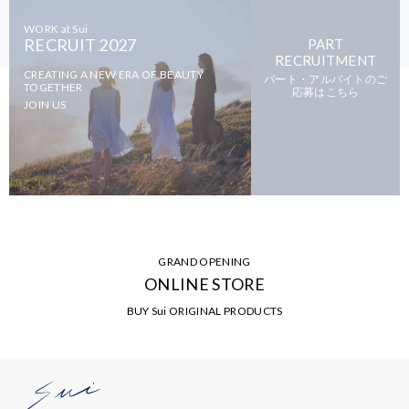
WORK at Sui
RECRUIT 2027
PART
RECRUITMENT
CREATING A NEW ERA OF BEAUTY
パート・アルバイトのご
TOGETHER
応募はこちら
JOIN US
GRAND OPENING
ONLINE STORE
BUY Sui ORIGINAL PRODUCTS