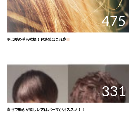
475
#
冬は髪の毛も乾燥！解決策はこれ☝
331
#
直毛で動きが欲しい方はパーマがおススメ！！