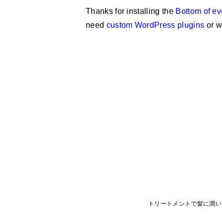
Thanks for installing the
Bottom of ev
need
custom WordPress plugins
or w
トリートメントで髪に潤い