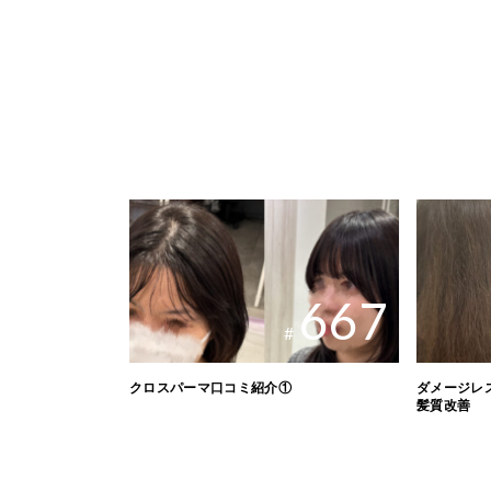
667
#
クロスパーマ口コミ紹介①
ダメージレ
髪質改善