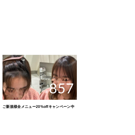
857
#
ご新規様全メニュー20%offキャンペーン中