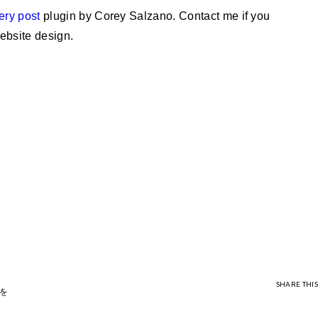
ery post
plugin by Corey Salzano. Contact me if you
ebsite design.
SHARE THIS
を