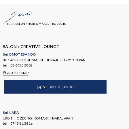
HAIR SALON / HAIR & MAKE / PRODUCTS
SALON / CREATIVE LOUNGE
Sui OMOTESANDO
3F / 4-1-20 JINGUMAE SHIBUYA-KU TOKYO JAPAN
tel__
03 6455 5802
ACCESS MAP
Sui OMOTESANDO
Sui NARA
100-1 OZECHO IKOMA-SHI NARA JAPAN
tel__
0743 61 5616