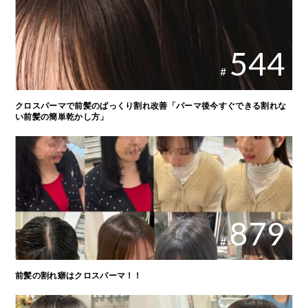
544
#
クロスパーマで前髪のぱっくり割れ改善「パーマ後今すぐできる割れな
い前髪の簡単乾かし方」
879
#
前髪の割れ癖はクロスパーマ！！