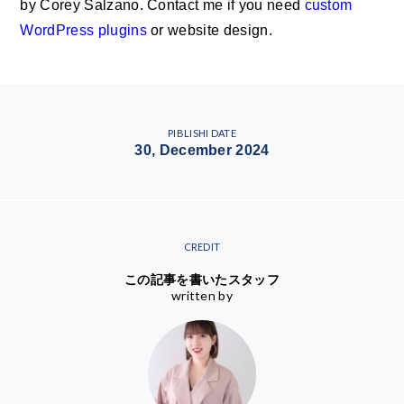
by Corey Salzano. Contact me if you need
custom
WordPress plugins
or website design.
PIBLISHI DATE
30, December 2024
CREDIT
この記事を書いたスタッフ
written by