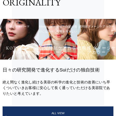
ORIGINALITY
コテマキパーマ
Always be young 〜白髪の進
透明感ダメージケアカラー
行になるべく影響を与えない
カラー剤
KOTEMAKI
白髪抑制ケアカラ
透明感 ダメージケ
PERM
ー
アカラー
日々の研究開発で進化するSuiだけの独自技術
絶え間なく進化し続ける美容の科学の進化と技術の改善にいち早
くついていきお客様に安心して長く通っていただける美容院であ
りたいと考えています。
ALL VIEW