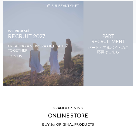
SUI-BEAUTY.NET
WORK at Sui
RECRUIT 2027
PART
RECRUITMENT
CREATING A NEW ERA OF BEAUTY
パート・アルバイトのご
TOGETHER
応募はこちら
JOIN US
GRAND OPENING
ONLINE STORE
BUY Sui ORIGINAL PRODUCTS