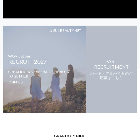
SUI-BEAUTY.NET
WORK at Sui
RECRUIT 2027
PART
RECRUITMENT
CREATING A NEW ERA OF BEAUTY
パート・アルバイトのご
TOGETHER
応募はこちら
JOIN US
GRAND OPENING