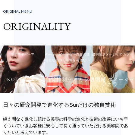
ORIGINAL MENU
ORIGINALITY
コテマキパーマ
Always be young 〜白髪の進
透明感ダメージケアカラー
行になるべく影響を与えない
カラー剤
KOTEMAKI
白髪抑制ケアカラ
透明感 ダメージケ
PERM
ー
アカラー
日々の研究開発で進化するSuiだけの独自技術
絶え間なく進化し続ける美容の科学の進化と技術の改善にいち早
くついていきお客様に安心して長く通っていただける美容院であ
りたいと考えています。