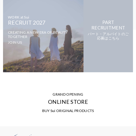
WORK at Sui
RECRUIT 2027
PART
RECRUITMENT
CREATING A NEW ERA OF BEAUTY
パート・アルバイトのご
TOGETHER
応募はこちら
JOIN US
GRAND OPENING
ONLINE STORE
BUY Sui ORIGINAL PRODUCTS