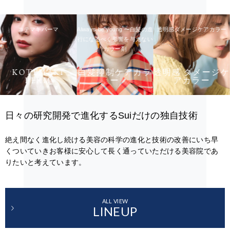
コテマキパーマ
Always be young 〜白髪の進
透明感ダメージケアカラー
行になるべく影響を与えない
カラー剤
KOTEMAKI
白髪抑制ケアカラ
透明感 ダメージケ
PERM
ー
アカラー
日々の研究開発で進化するSuiだけの独自技術
絶え間なく進化し続ける美容の科学の進化と技術の改善にいち早
くついていきお客様に安心して長く通っていただける美容院であ
りたいと考えています。
ALL VIEW
LINEUP