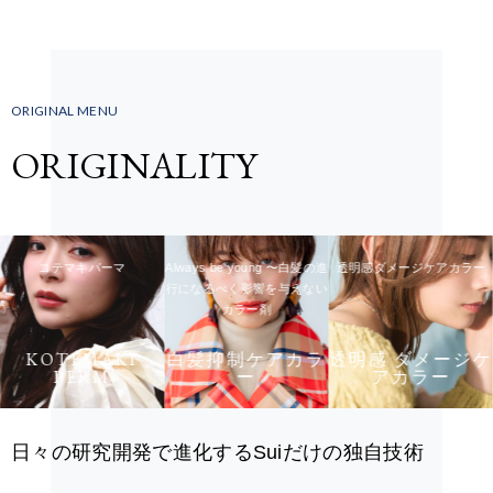
ORIGINAL MENU
ORIGINALITY
コテマキパーマ
Always be young 〜白髪の進
透明感ダメージケアカラー
行になるべく影響を与えない
カラー剤
KOTEMAKI
白髪抑制ケアカラ
透明感 ダメージケ
PERM
ー
アカラー
日々の研究開発で進化するSuiだけの独自技術