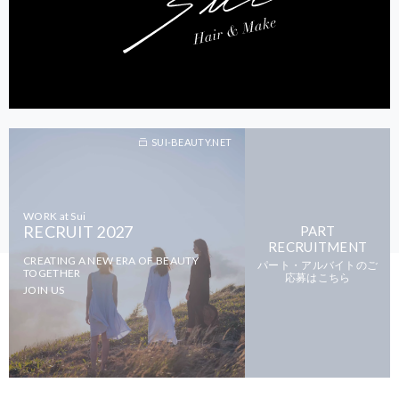
SUI-BEAUTY.NET
WORK at Sui
RECRUIT 2027
PART
RECRUITMENT
CREATING A NEW ERA OF BEAUTY
パート・アルバイトのご
TOGETHER
応募はこちら
JOIN US