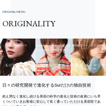
ORIGINAL MENU
ORIGINALITY
コテマキパーマ
Always be young 〜白髪の進
透明感ダメージケアカラー
行になるべく影響を与えない
カラー剤
KOTEMAKI
白髪抑制ケアカラ
透明感 ダメージケ
PERM
ー
アカラー
日々の研究開発で進化するSuiだけの独自技術
絶え間なく進化し続ける美容の科学の進化と技術の改善にいち早
くついていきお客様に安心して長く通っていただける美容院であ