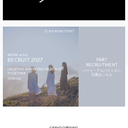
SUI-BEAUTY.NET
WORK at Sui
RECRUIT 2027
PART
RECRUITMENT
CREATING A NEW ERA OF BEAUTY
パート・アルバイトのご
TOGETHER
応募はこちら
JOIN US
GRAND OPENING