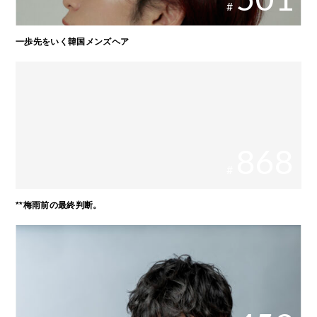
#
一歩先をいく韓国メンズヘア
868
#
**梅雨前の最終判断。