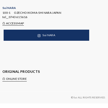
Sui NARA
100-1 OZECHO IKOMA-SHI NARA JAPAN
tel__
0743 61 5616
ACCESS MAP
Sui NARA
ORIGINAL PRODUCTS
ONLINE STORE
© Sui ALL RIGHTS RESERVED.