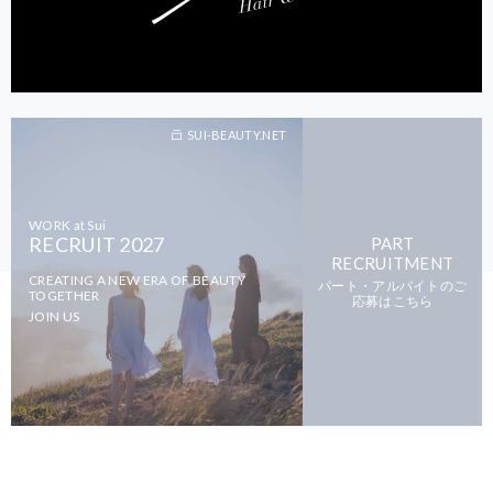
SUI-BEAUTY.NET
WORK at Sui
RECRUIT 2027
PART
RECRUITMENT
CREATING A NEW ERA OF BEAUTY
パート・アルバイトのご
TOGETHER
応募はこちら
JOIN US