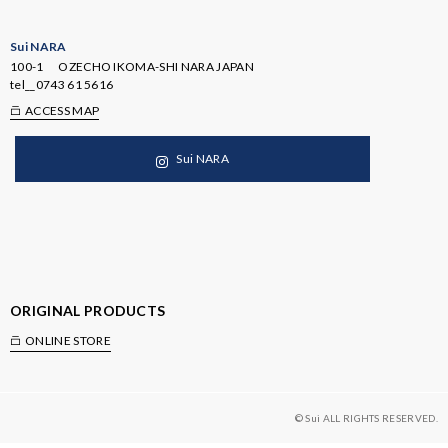
Sui NARA
100-1 OZECHO IKOMA-SHI NARA JAPAN
tel__
0743 61 5616
ACCESS MAP
Sui NARA
ORIGINAL PRODUCTS
ONLINE STORE
© Sui ALL RIGHTS RESERVED.