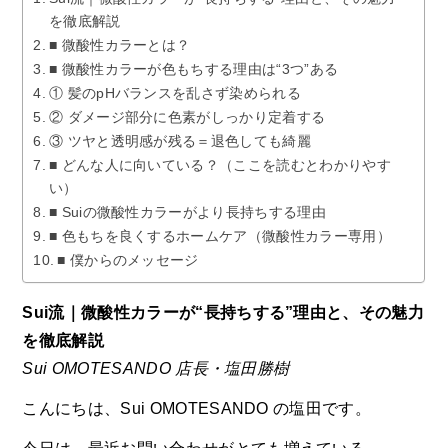
を徹底解説
■ 微酸性カラーとは？
■ 微酸性カラーが色もちする理由は“3つ”ある
① 髪のpHバランスを乱さず染められる
② ダメージ部分に色素がしっかり定着する
③ ツヤと透明感が残る＝退色しても綺麗
■ どんな人に向いている？（ここを読むとわかりやす
い）
■ Suiの微酸性カラーがより長持ちする理由
■ 色もちを良くするホームケア（微酸性カラー専用）
■ 僕からのメッセージ
Sui流｜微酸性カラーが“長持ちする”理由と、その魅力
を徹底解説
Sui OMOTESANDO 店長・塩田勝樹
こんにちは、Sui OMOTESANDO の塩田です。