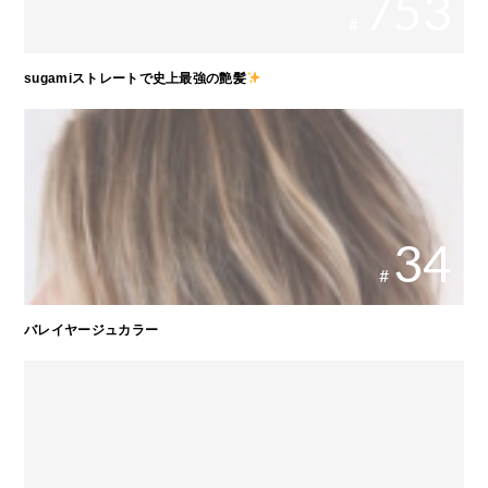
753
#
sugamiストレートで史上最強の艶髪
34
#
バレイヤージュカラー