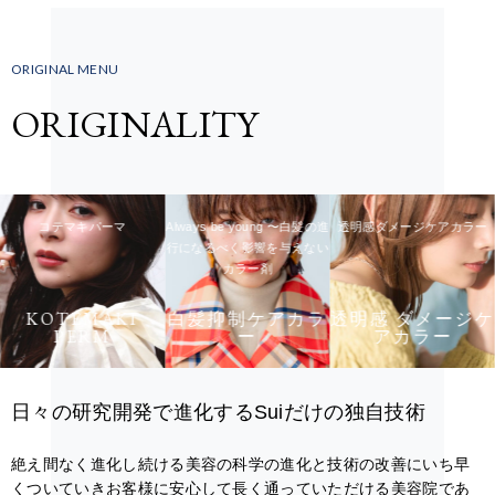
ORIGINAL MENU
ORIGINALITY
コテマキパーマ
Always be young 〜白髪の進
透明感ダメージケアカラー
行になるべく影響を与えない
カラー剤
KOTEMAKI
白髪抑制ケアカラ
透明感 ダメージケ
PERM
ー
アカラー
日々の研究開発で進化するSuiだけの独自技術
絶え間なく進化し続ける美容の科学の進化と技術の改善にいち早
くついていきお客様に安心して長く通っていただける美容院であ