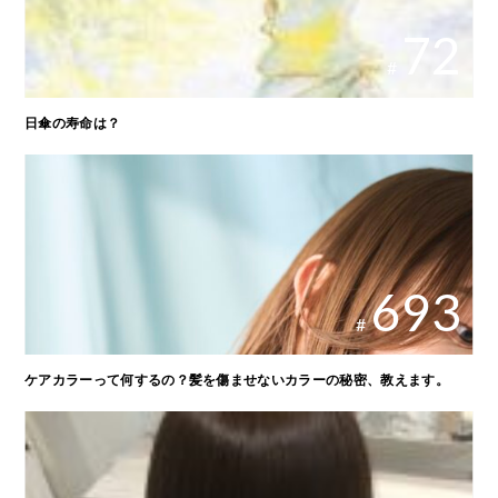
72
#
日傘の寿命は？
693
#
ケアカラーって何するの？髪を傷ませないカラーの秘密、教えます。