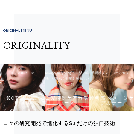
ORIGINAL MENU
ORIGINALITY
コテマキパーマ
Always be young 〜白髪の進
透明感ダメージケアカラー
行になるべく影響を与えない
カラー剤
KOTEMAKI
白髪抑制ケアカラ
透明感 ダメージケ
PERM
ー
アカラー
日々の研究開発で進化するSuiだけの独自技術