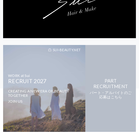
SUI-BEAUTY.NET
WORK at Sui
RECRUIT 2027
PART
RECRUITMENT
CREATING A NEW ERA OF BEAUTY
パート・アルバイトのご
TOGETHER
応募はこちら
JOIN US